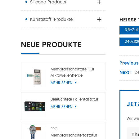
Silicone Products
Kunststoff-Produkte
HEISSE 
3,5-Zo
NEUE PRODUKTE
240x320
Previous
Membranschalttafel Für
Next :
24
Mikrowellenherde
MEHR SEHEN
Beleuchtete Folientastatur
JET
MEHR SEHEN
Wir we
FPC-
Th
Membranschaltertastatur