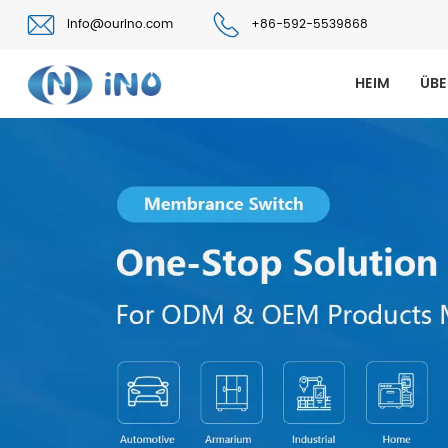
info@ourino.com
+86-592-5539868
HEIM
ÜBE