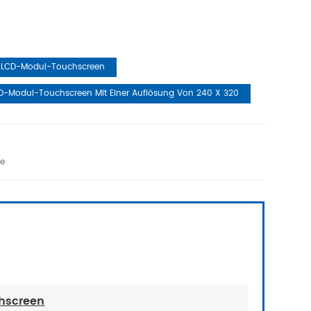
T-LCD-Modul-Touchscreen
CD-Modul-Touchscreen Mit Einer Auflösung Von 240 X 320
le
chscreen