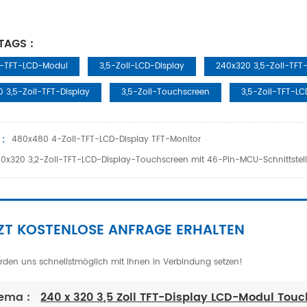
TAGS :
ll-TFT-LCD-Modul
3,5-Zoll-LCD-Display
240x320 3,5-Zoll-TF
 3,5-Zoll-TFT-Display
3,5-Zoll-Touchscreen
3,5-Zoll-TFT-L
 :
480x480 4-Zoll-TFT-LCD-Display TFT-Monitor
0x320 3,2-Zoll-TFT-LCD-Display-Touchscreen mit 46-Pin-MCU-Schnittstel
ZT KOSTENLOSE ANFRAGE ERHALTEN
rden uns schnellstmöglich mit Ihnen in Verbindung setzen!
ema :
240 x 320 3,5 Zoll TFT-Display LCD-Modul Tou