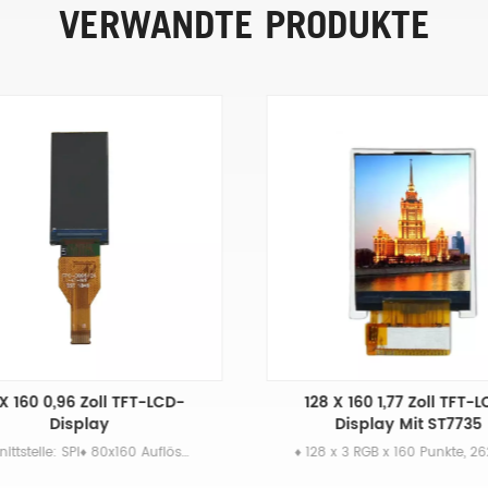
VERWANDTE PRODUKTE
X 160 0,96 Zoll TFT-LCD-
128 X 160 1,77 Zoll TFT-
Display
Display Mit ST7735
♦ Schnittstelle: SPI♦ 80x160 Auflösung♦ Freier Betrachtungswinkel♦ Kleines Mini-LCD-Display♦Beliebt für tragbare Geräte