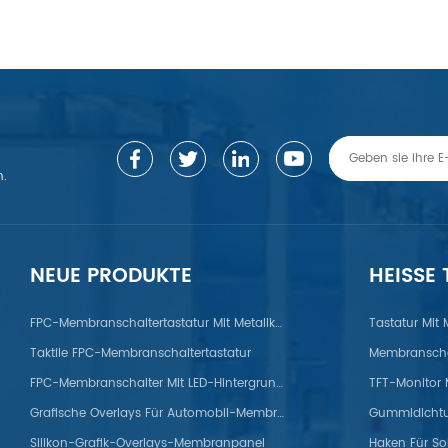
n.
ERFAHREN SIE MEHR
ERFAHREN SIE MEHR
NEUE PRODUKTE
HEISSE
FPC-Membranschaltertastatur Mit Metallkuppel
Tastatur Mit
Taktile FPC-Membranschaltertastatur
Membranscha
FPC-Membranschalter Mit LED-Hintergrundbeleuchtung
Grafische Overlays Für Automobil-Membranpanels
Silikon-Grafik-Overlays-Membranpanel
Haken Für So