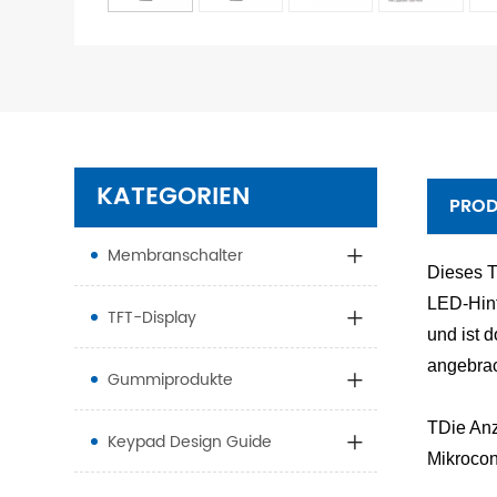
KATEGORIEN
PRO
Membranschalter
Dieses T
LED-Hint
TFT-Display
und ist 
angebrac
Gummiprodukte
T
Die Anz
Keypad Design Guide
Mikrocon