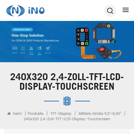
240X320 2,4-ZOLL-TFT-LCD-
DISPLAY-TOUCHSCREEN
heim
/
Produkte
/
TFT-Display
/
Mittlere Größe 5,0"~6,95"
/
240x320 2,4-Zoll-TFT-LCD-Display-Touchscreen