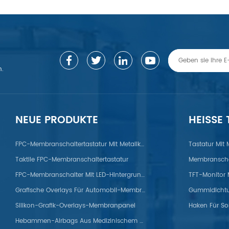
n.
NEUE PRODUKTE
HEISSE
gierung/Zink/Titan/ABS/PP/PET/PC/PS/Nylon/POM/PVC/PMMA/PEEK
FPC-Membranschaltertastatur Mit Metallkuppel
Tastatur Mit
Taktile FPC-Membranschaltertastatur
Membranscha
FPC-Membranschalter Mit LED-Hintergrundbeleuchtung
Grafische Overlays Für Automobil-Membranpanels
Silikon-Grafik-Overlays-Membranpanel
Haken Für So
Hebammen-Airbags Aus Medizinischem Silikon