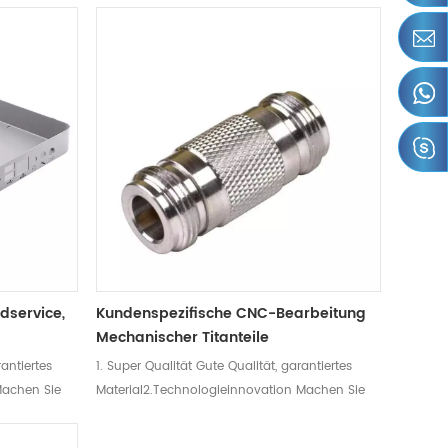
. Die Farbe
die Bearbeitungszeit.2. Technologieinnovation
ein4.
Machen Sie sich keine Sorgen, wenn Sie kein
r Mutter und
Experte in der Metallverarbeitung sind.
chutz und
Deshalb bieten wir Designdienstleistungen
an.3. Super Qualität Gute Qualität,
garantiertes Material4. Automatische
Ausrüstung Neue professionelle Ausrüstung
mit automatischer
Computerprogrammierung, die alle Arten
komplexer Produktverarbeitung unterstützt.
dservice,
Kundenspezifische CNC-Bearbeitung
Mechanischer Titanteile
rantiertes
1. Super Qualität Gute Qualität, garantiertes
Machen Sie
Material2.Technologieinnovation Machen Sie
perte in
sich keine Sorgen, wenn Sie kein Experte in
lb bieten
der Metallverarbeitung sind. Deshalb bieten