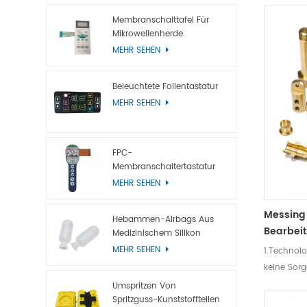
Verschied
Membranschalttafel Für
Ziegeldäch
Mikrowellenherde
Hergestell
MEHR SEHEN
Einfache I
der Unters
Beleuchtete Folientastatur
Querformat
MEHR SEHEN
von Ziege
FPC-
Membranschaltertastatur
Mit Metallkuppel
MEHR SEHEN
Messing
Hebammen-Airbags Aus
Bearbeit
Medizinischem Silikon
MEHR SEHEN
1.Technol
keine Sorg
Metallvera
Umspritzen Von
Spritzguss-Kunststoffteilen
Designdien