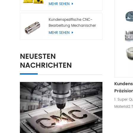
MEHR SEHEN
Verarbeit
Sie die Pr
profession
Kundenspezifische CNC-
Bearbeitung Mechanischer
die Bearbe
Titanteile
MEHR SEHEN
Qualität, 
Ausrüstun
mit autom
NEUESTEN
Computerp
komplexer 
NACHRICHTEN
Kundens
Präzisio
1. Super Qu
Material2
sich keine
der Metall
wir Design