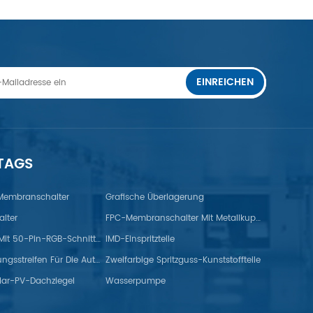
EINREICHEN
 TAGS
 Membranschalter
Grafische Überlagerung
lter
FPC-Membranschalter Mit Metallkuppel
TFT-Monitor Mit 50-Pin-RGB-Schnittstelle
IMD-Einspritzteile
Gummidichtungsstreifen Für Die Automobilindustrie
Zweifarbige Spritzguss-Kunststoffteile
lar-PV-Dachziegel
Wasserpumpe