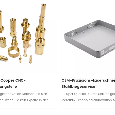
ene Haken sind mit verschiedenen
je nach Projekt angepasst werden3
ern kompatibel.1. Vormontiert 2.
kann schwarz oder silber eloxiert s
t aus SUS 304 3.Höhe verstellbar 4.
Einfache Montage mit einzigartige
nstallation 5. Feste Befestigung an
prägnantem Design5. Korrosionss
eite. Ausrichtung im Hoch- und
hohe Festigkeit
. Installiert mit den meisten Arten
ldächern.
 Cooper CNC-
OEM-Präzisions-Laserschnei
ungsteile
Stahlbiegeservice
ogieinnovation Machen Sie sich
1. Super Qualität Gute Qualität, ga
en, wenn Sie kein Experte in der
Material2.Technologieinnovation 
rbeitung sind. Deshalb bieten wir
sich keine Sorgen, wenn Sie kein Ex
stleistungen an.2.
der Metallverarbeitung sind. Desha