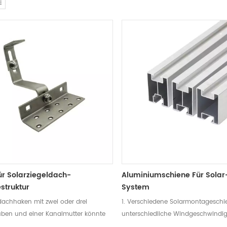
r Solarziegeldach-
Aluminiumschiene Für Solar
struktur
System
dachhaken mit zwei oder drei
1. Verschiedene Solarmontageschi
uben und einer Kanalmutter könnte
unterschiedliche Windgeschwindig
e fest am Balken befestigen.
Schneelasten2. Die Länge der Sch