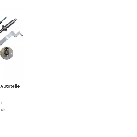
wir Designdienstleistungen an.3.
anisieren
Verarbeitungsgeschwindigkeit Organisieren
ellen Sie
Sie die Produktion systematisch, stellen Sie
erkürzen Sie
professionelles Personal ein und verkürzen Sie
che
die Bearbeitungszeit.4. Automatische
usrüstung
Ausrüstung Neue professionelle Ausrüstung
mit automatischer
 Arten
Computerprogrammierung, die alle Arten
erstützt.
komplexer Produktverarbeitung unterstützt.
Autoteile
en
 die
u steuern,
auen
sion ist in