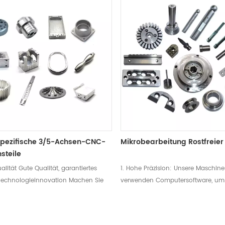
ungsgeschwindigkeit Organisieren
wir Designdienstleistungen an.3.
oduktion systematisch, stellen Sie
Verarbeitungsgeschwindigkeit Org
elles Personal ein und verkürzen Sie
Sie die Produktion systematisch, st
itungszeit.3. Super Qualität Gute
professionelles Personal ein und v
garantiertes Material4. Automatische
die Bearbeitungszeit.4. Automatis
g Neue professionelle Ausrüstung
Ausrüstung Neue professionelle A
atischer
mit automatischer
rogrammierung, die alle Arten
Computerprogrammierung, die alle
Produktverarbeitung unterstützt.
komplexer Produktverarbeitung unt
pezifische 3/5-Achsen-CNC-
Mikrobearbeitung Rostfreier 
nsteile
alität Gute Qualität, garantiertes
1. Hohe Präzision: Unsere Maschin
.Technologieinnovation Machen Sie
verwenden Computersoftware, um
 Sorgen, wenn Sie kein Experte in
Bewegung des Schneidwerkzeugs z
verarbeitung sind. Deshalb bieten
was zu äußerst präzisen und gen
dienstleistungen an.3.
Schnitten führt. Dieses Maß an Präzi