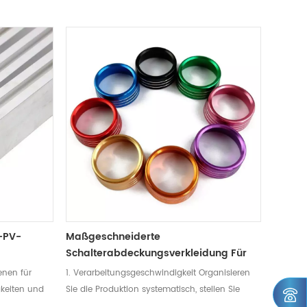
-PV-
Maßgeschneiderte
Schalterabdeckungsverkleidung Für
Klimaanlage
enen für
1. Verarbeitungsgeschwindigkeit Organisieren
keiten und
Sie die Produktion systematisch, stellen Sie
ienen kann
professionelles Personal ein und verkürzen Sie