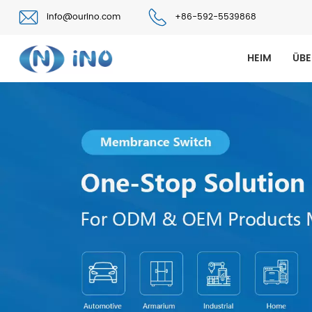
info@ourino.com
+86-592-5539868
HEIM
ÜBE