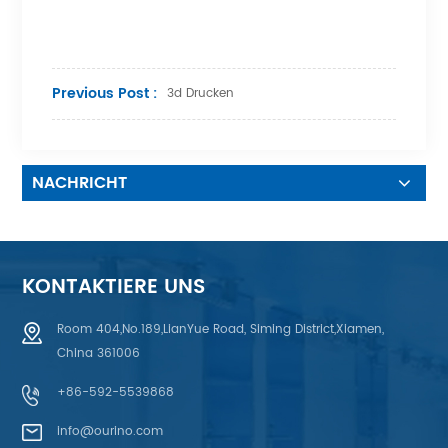
Previous Post :
3d Drucken
NACHRICHT
KONTAKTIERE UNS
Room 404,No.189,LianYue Road, Siming District,Xiamen,
China 361006
+86-592-5539868
info@ourino.com