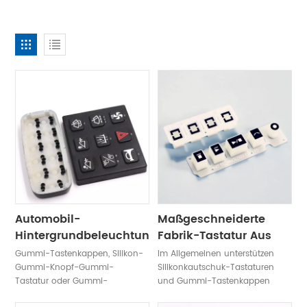
Automobil-
Maßgeschneiderte
Hintergrundbeleuchtung,
Fabrik-Tastatur Aus
Ton, Fernbedienung,
Leitfähigem
Gummi-Tastenkappen, Silikon-
Im Allgemeinen unterstützen
Silikontastatur
Druckgummi
Gummi-Knopf-Gummi-
Silikonkautschuk-Tastaturen
Tastatur oder Gummi-
und Gummi-Tastenkappen
Tastaturen aus
das mehrfache Bedrucken und