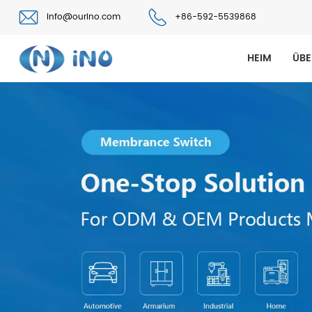
info@ourino.com
+86-592-5539868
HEIM
ÜBE