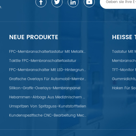
n.
NEUE PRODUKTE
HEISSE
gierung/Zink/Titan/ABS/PP/PET/PC/PS/Nylon/POM/PVC/PMMA/PEEK
FPC-Membranschaltertastatur Mit Metallkuppel
Tastatur Mit
Taktile FPC-Membranschaltertastatur
Membranscha
FPC-Membranschalter Mit LED-Hintergrundbeleuchtung
Grafische Overlays Für Automobil-Membranpanels
Silikon-Grafik-Overlays-Membranpanel
Haken Für So
Hebammen-Airbags Aus Medizinischem Silikon
Umspritzen Von Spritzguss-Kunststoffteilen
Kundenspezifische CNC-Bearbeitung Mechanischer Titanteile