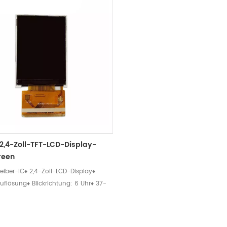
2,4-Zoll-TFT-LCD-Display-
reen
Treiber-IC♦ 2,4-Zoll-LCD-Display♦
flösung♦ Blickrichtung: 6 Uhr♦ 37-
U-Schnittstelle