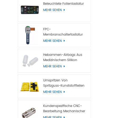
Beleuchtete Folientastatur
MEHR SEHEN
FPC-
Membranschaltertastatur
Mit Metallkuppel
MEHR SEHEN
Hebammen-Airbags Aus
Medizinischem Silikon
MEHR SEHEN
Umspritzen Von
Spritzguss-Kunststoffteilen
MEHR SEHEN
Kundenspezifische CNC-
Bearbeitung Mechanischer
Titanteile
MEHR SEHEN