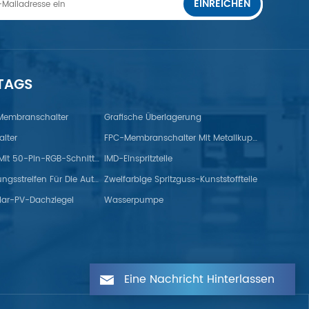
EINREICHEN
 TAGS
 Membranschalter
Grafische Überlagerung
lter
FPC-Membranschalter Mit Metallkuppel
TFT-Monitor Mit 50-Pin-RGB-Schnittstelle
IMD-Einspritzteile
Gummidichtungsstreifen Für Die Automobilindustrie
Zweifarbige Spritzguss-Kunststoffteile
lar-PV-Dachziegel
Wasserpumpe
Eine Nachricht Hinterlassen