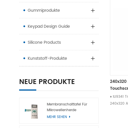
Gummiprodukte
Keypad Design Guide
Silicone Products
Kunststoff-Produkte
NEUE PRODUKTE
240x320 
Touchsc
♦ ILI9341 
240x320 Au
Membranschalttafel Für
Mikrowellenherde
polige MC
MEHR SEHEN