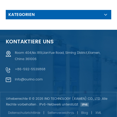
Hintergrundbeleuchtung: 6 LED
KATEGORIEN
KONTAKTIERE UNS
Room 404,No.189,LianYue Road, Siming District,Xiamen,
China 361006
+86-592-5539868
info@ourino.com
Urheberrechte © © 2026 INO TECHNOLOGY (XIAMEN) CO., LTD .Alle
Rechte vorbehalten . IPv6-Netzwerk unterstützt
Datenschutzrichtlinie
|
Seitenverzeichnis
|
Blog
|
XML