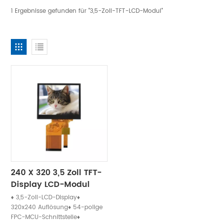
1 Ergebnisse gefunden für "3,5-Zoll-TFT-LCD-Modul"
240 X 320 3,5 Zoll TFT-
Display LCD-Modul
Touchscreen
♦ 3,5-Zoll-LCD-Display♦
320x240 Auflösung♦ 54-polige
FPC-MCU-Schnittstelle♦