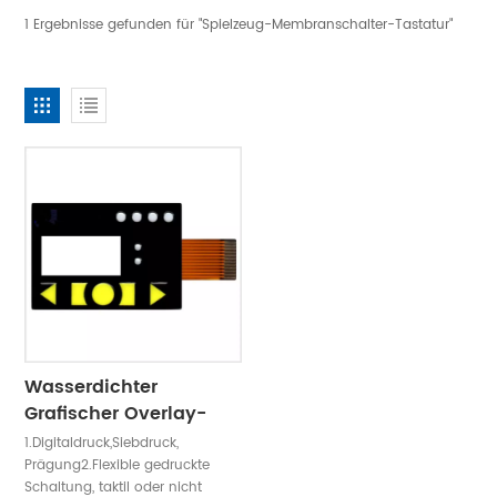
1 Ergebnisse gefunden für "Spielzeug-Membranschalter-Tastatur"
Wasserdichter
Grafischer Overlay-
LED-Membranschalter
1.Digitaldruck,Siebdruck,
Prägung2.Flexible gedruckte
Schaltung, taktil oder nicht