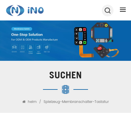
SUCHEN
heim
/
Spielzeug-Membranschalter-Tastatur