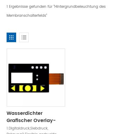
1 Ergebnisse gefunden für "Hintergrundbeleuchtung des
Membranschalterfelds"
Wasserdichter
Grafischer Overlay-
LED-Membranschalter
1.Digitaldruck,Siebdruck,