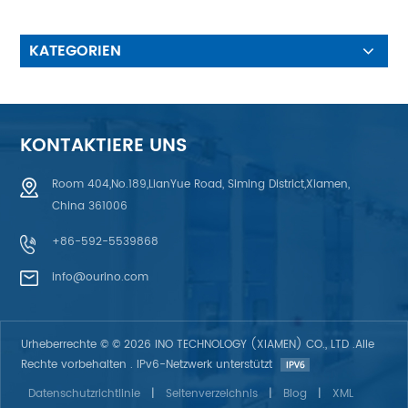
und eine lange Lebensdauer.2.
Gute Flexibilität Einteiliges
Formteil, gute Flexibilität, gute
KATEGORIEN
Abdichtung, langlebig,
kältebeständig und nicht hart3.
Fabrikverkauf Unsere Fabrik
verfügt über einen riesigen
Lagerbestand, vollständige
KONTAKTIERE UNS
Spezifikationen und
Komplettlösungen für OEM-
Room 404,No.189,LianYue Road, Siming District,Xiamen,
und ODM-Bestellungen.4.
China 361006
Zuverlässige Qualität
Ausgewählte hochwertige
+86-592-5539868
Rohstoffe, langlebige,
professionelle Prüfungen,
info@ourino.com
langjährige Erfahrung und
ausgereifte Ausstattung.
Urheberrechte © © 2026 INO TECHNOLOGY (XIAMEN) CO., LTD .Alle
Rechte vorbehalten . IPv6-Netzwerk unterstützt
Datenschutzrichtlinie
|
Seitenverzeichnis
|
Blog
|
XML