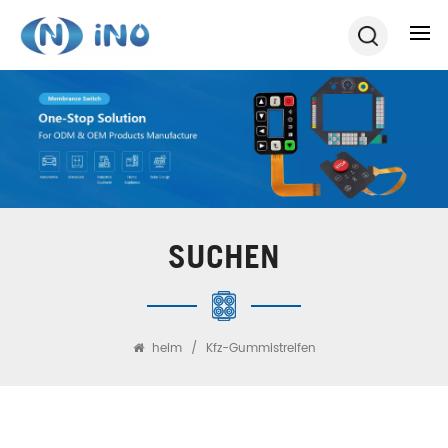
SUCHEN
heim
/
Kfz-Gummistreifen