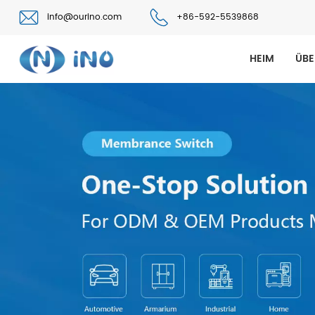
info@ourino.com
+86-592-5539868
HEIM
ÜBE