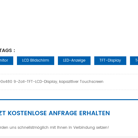
TAGS :
nitor
LCD Bildschirm
LED-Anzeige
TFT-Display
T
0x480 9-Zoll-TFT-LCD-Display, kapazitiver Touchscreen
ZT KOSTENLOSE ANFRAGE ERHALTEN
rden uns schnellstmöglich mit Ihnen in Verbindung setzen!