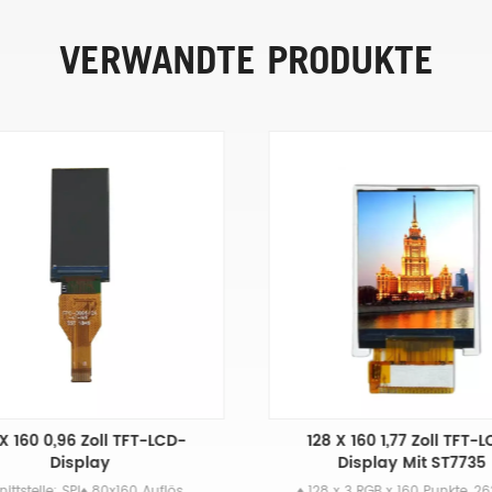
VERWANDTE PRODUKTE
X 160 0,96 Zoll TFT-LCD-
128 X 160 1,77 Zoll TFT-
Display
Display Mit ST7735
♦ Schnittstelle: SPI♦ 80x160 Auflösung♦ Freier Betrachtungswinkel♦ Kleines Mini-LCD-Display♦Beliebt für tragbare Geräte