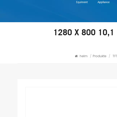
1280 X 800 10,1
heim
/
Produkte
/
TF