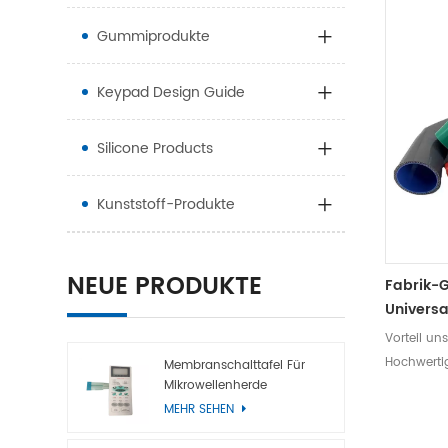
Gummiprodukte
Keypad Design Guide
Silicone Products
Kunststoff-Produkte
NEUE PRODUKTE
Fabrik-
Universa
Schlauc
Vorteil un
Hochwertige
Membranschalttafel Für
Mikrowellenherde
Viton, Pol
MEHR SEHEN
Gewebever
und gerin