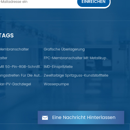
EINREICHEN
 TAGS
 Membranschalter
Grafische Überlagerung
lter
FPC-Membranschalter Mit Metallkuppel
TFT-Monitor Mit 50-Pin-RGB-Schnittstelle
IMD-Einspritzteile
Gummidichtungsstreifen Für Die Automobilindustrie
Zweifarbige Spritzguss-Kunststoffteile
lar-PV-Dachziegel
Wasserpumpe
Eine Nachricht Hinterlassen