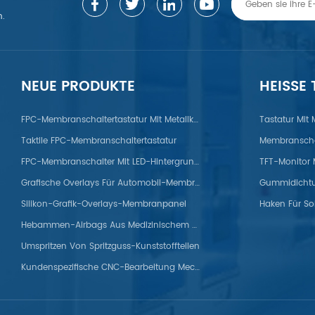
n.
NEUE PRODUKTE
HEISSE
gierung/Zink/Titan/ABS/PP/PET/PC/PS/Nylon/POM/PVC/PMMA/PEEK
FPC-Membranschaltertastatur Mit Metallkuppel
Tastatur Mit
Taktile FPC-Membranschaltertastatur
Membranscha
FPC-Membranschalter Mit LED-Hintergrundbeleuchtung
Grafische Overlays Für Automobil-Membranpanels
Silikon-Grafik-Overlays-Membranpanel
Haken Für So
Hebammen-Airbags Aus Medizinischem Silikon
Umspritzen Von Spritzguss-Kunststoffteilen
Kundenspezifische CNC-Bearbeitung Mechanischer Titanteile