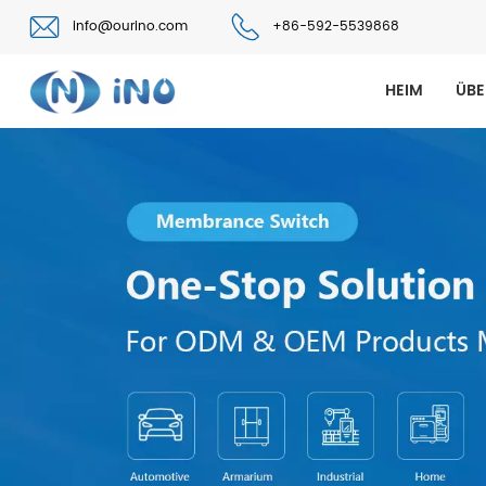
info@ourino.com
+86-592-5539868
HEIM
ÜBE