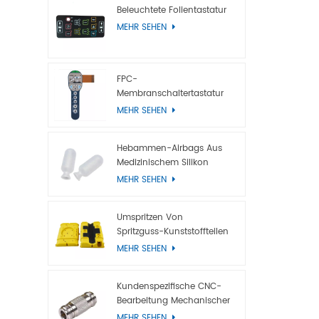
Mitarbeite
Beleuchtete Folientastatur
im Schlauc
MEHR SEHEN
leistungss
Schlauchv
ganzen Wel
FPC-
Temperatu
Membranschaltertastatur
Mit Metallkuppel
gegen ele
MEHR SEHEN
Ozonbestän
nicht ölbe
Hebammen-Airbags Aus
seinen ein
Medizinischem Silikon
Beständigk
MEHR SEHEN
Lösungsmit
Silikonkau
Umspritzen Von
Wasserbest
Spritzguss-Kunststoffteilen
äußerst g
MEHR SEHEN
seine mec
verändern
Kundenspezifische CNC-
Eintauche
Bearbeitung Mechanischer
Titanteile
MEHR SEHEN