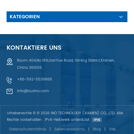
Hintergrundbeleuchtung: 250 -
1500 cd/m2 verfügbar♦
Schnittstelle: CPU 8 Bit/SPI 4
KATEGORIEN
W/SPI 3 W♦TFT-LCD-Panel,
Treiber-IC, FPC,
Hintergrundbeleuchtung
KONTAKTIERE UNS
Room 404,No.189,LianYue Road, Siming District,Xiamen,
China 361006
+86-592-5539868
info@ourino.com
Urheberrechte © © 2026 INO TECHNOLOGY (XIAMEN) CO., LTD .Alle
Rechte vorbehalten . IPv6-Netzwerk unterstützt
Datenschutzrichtlinie
|
Seitenverzeichnis
|
Blog
|
XML