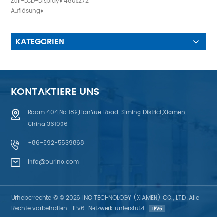
Zoll-LCD-Display♦ 480x272
Auflösung♦
Hintergrundbeleuchtung: 12
weiße LEDs parallel/seriell
KATEGORIEN
KONTAKTIERE UNS
Room 404,No.189,LianYue Road, Siming District,Xiamen,
China 361006
+86-592-5539868
info@ourino.com
Urheberrechte © © 2026 INO TECHNOLOGY (XIAMEN) CO., LTD .Alle
Rechte vorbehalten . IPv6-Netzwerk unterstützt