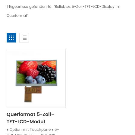
1 Ergebnisse gefunden für "Beliebtes 5-Zoll-TFT-LCD-Display im
Querformat"
Querformat 5-Zoll-
TFT-LCD-Modul
ILI6482
♦ Option mit Touchpanel♦ 5-