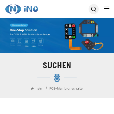
SUCHEN
heim
/
PCB-Membranschalter