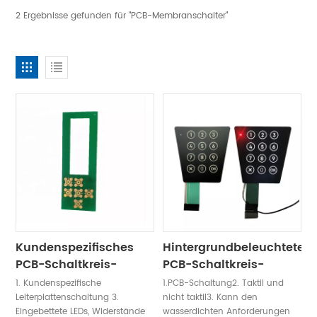
2 Ergebnisse gefunden für "PCB-Membranschalter"
Kundenspezifisches
Hintergrundbeleuchtetes
PCB-Schaltkreis-
PCB-Schaltkreis-
Membranschaltfeld
Membranschaltfeld
1. Kundenspezifische
1.PCB-Schaltung2. Taktil und
Leiterplattenschaltung 3.
nicht taktil3. Kann den
Eingebettete LEDs, Widerstände
wasserdichten Anforderungen