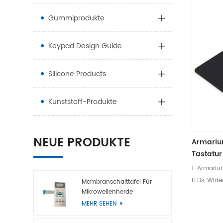
Gummiprodukte
Keypad Design Guide
Silicone Products
Kunststoff-Produkte
NEUE PRODUKTE
Armariu
Tastatur
1. Armari
LEDs, Wid
Membranschalttafel Für
Mikrowellenherde
wasserdic
MEHR SEHEN
und dem U
Glasfaser-