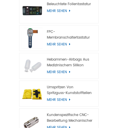
Hintergru
Beleuchtete Folientastatur
Hintergru
MEHR SEHEN
Hintergrun
Film (LGF
Glasfaser
FPC-
Antistati
Membranschaltertastatur
Mit Metallkuppel
Aluminiumf
MEHR SEHEN
antistatis
Hebammen-Airbags Aus
Medizinischem Silikon
MEHR SEHEN
Umspritzen Von
Spritzguss-Kunststoffteilen
MEHR SEHEN
Kundenspezifische CNC-
Bearbeitung Mechanischer
Titanteile
MEHR SEHEN