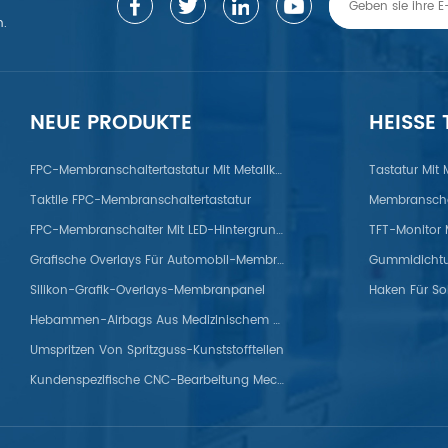
n.
NEUE PRODUKTE
HEISSE
gierung/Zink/Titan/ABS/PP/PET/PC/PS/Nylon/POM/PVC/PMMA/PEEK
FPC-Membranschaltertastatur Mit Metallkuppel
Tastatur Mit
Taktile FPC-Membranschaltertastatur
Membranscha
FPC-Membranschalter Mit LED-Hintergrundbeleuchtung
Grafische Overlays Für Automobil-Membranpanels
Silikon-Grafik-Overlays-Membranpanel
Haken Für So
Hebammen-Airbags Aus Medizinischem Silikon
Umspritzen Von Spritzguss-Kunststoffteilen
Kundenspezifische CNC-Bearbeitung Mechanischer Titanteile