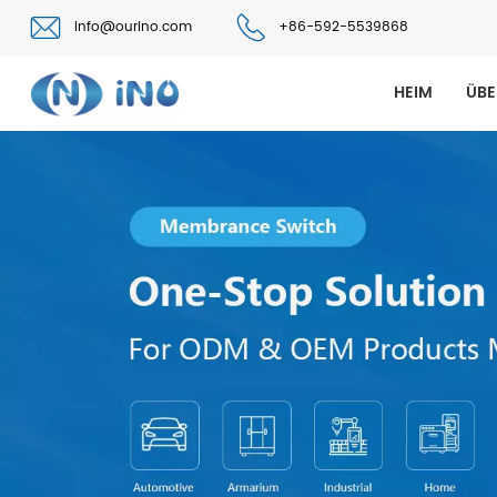
info@ourino.com
+86-592-5539868
HEIM
ÜBE