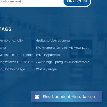
EINREICHEN
 TAGS
 Membranschalter
Grafische Überlagerung
lter
FPC-Membranschalter Mit Metallkuppel
TFT-Monitor Mit 50-Pin-RGB-Schnittstelle
IMD-Einspritzteile
Gummidichtungsstreifen Für Die Automobilindustrie
Zweifarbige Spritzguss-Kunststoffteile
lar-PV-Dachziegel
Wasserpumpe
Eine Nachricht Hinterlassen