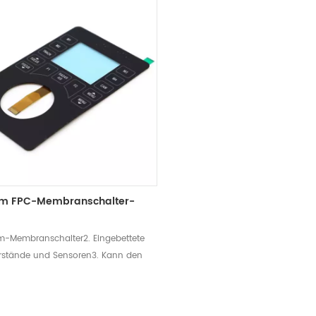
m FPC-Membranschalter-
um-Membranschalter2. Eingebettete
erstände und Sensoren3. Kann den
hten Anforderungen des Kunden
V-Schutzdesign entsprechen4.
 und Elektrolumineszenz-