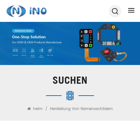
SUCHEN
heim
/
Herstellung Von Namensschildern