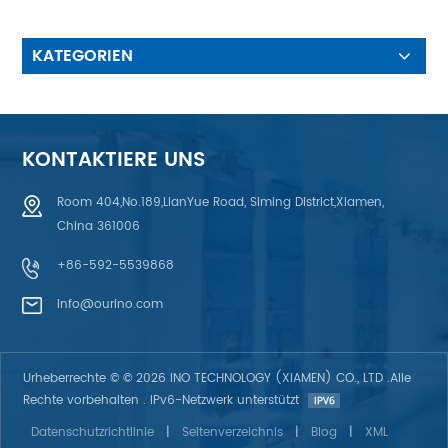
Formen, Größen und Farben
(Pantone, RAL, L*a*b*-Farbe)3.
Ausführungen: Blendfrei
KATEGORIEN
(geringer Glanz), Glanz,
gebürstet, Samt4.Materialien:
Polyester, Polycarbonat, Aryl,
Metall, Kunststoff, Aluminium5.
Fenster: Klar, blind, seidenmatt,
KONTAKTIERE UNS
mattiert, blendfrei,
durchscheinend 6.Drucken:
Room 404,No.189,LianYue Road, Siming District,Xiamen,
Siebdruck, Digitaldruck,
China 361006
halbautomatischer Druck,
automatischer Druck
+86-592-5539868
info@ourino.com
Urheberrechte © © 2026 INO TECHNOLOGY (XIAMEN) CO., LTD .Alle
Rechte vorbehalten . IPv6-Netzwerk unterstützt
Datenschutzrichtlinie
|
Seitenverzeichnis
|
Blog
|
XML