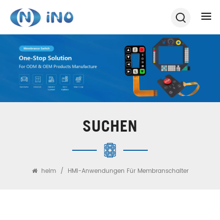
SUCHEN
heim
/
HMI-Anwendungen Für Membranschalter