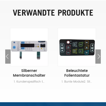
VERWANDTE PRODUKTE
Silberner
Beleuchtete
Membranschalter
Folientastatur
Mit PET-
1. Kundenspezifisch taktil oder nicht taktil 2. Bunte Module,Flexible Reaktion,Maßgeschneidertes Panel 3. >1 Million Mal: Tastenansprechverhalten, dauerhafte Klebrigkeit, hohe Temperaturbeständigkeit 4. Das wasserdichte IP 65-68-Design wird zum Laden von Stapeln, Jätmaschinen und anderen Outdoor-Geräten verwendet 5. Klarer Druck: Ricb-Farbe, nicht leicht zu entfärben, nicht leicht zu tragen
1. Bunte Module2. Silberner Flex-Schaltkreis3. Eingebettete LEDs, Widerstände und Sensoren4. Kann den wasserdichten Anforderungen des Kunden und dem UV-Schutzdesign entsprechen5. Glasfaser- und Elektrolumineszenz-Hintergrundbeleuchtung, EL-Hintergrundbeleuchtung, LED-Hintergrundbeleuchtungseffekt, Light Guild Film (LGF oder LGP)-Hintergrundbeleuchtung, Glasfaser-Hintergrundbeleuchtung.6. ESD-Antistatikdesign: Verwendung von Aluminiumfolie, Printing AG oder C-Plasma, antistatischer ITO-Film
Schaltkreis