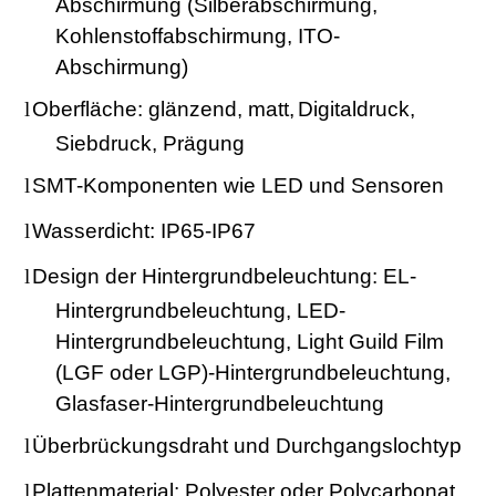
Abschirmung (Silberabschirmung,
Kohlenstoffabschirmung, ITO-
Abschirmung)
l
Oberfläche: glänzend, matt,
Digitaldruck,
Siebdruck, Prägung
l
SMT-Komponenten wie LED und Sensoren
l
Wasserdicht: IP65-IP67
l
Design der Hintergrundbeleuchtung: EL-
Hintergrundbeleuchtung, LED-
Hintergrundbeleuchtung, Light Guild Film
(LGF oder LGP)-Hintergrundbeleuchtung,
Glasfaser-Hintergrundbeleuchtung
l
Überbrückungsdraht und Durchgangslochtyp
l
Plattenmaterial: Polyester oder Polycarbonat