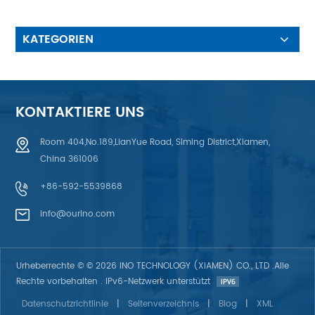
Blickrichtungen
KATEGORIEN
KONTAKTIERE UNS
Room 404,No.189,LianYue Road, Siming District,Xiamen,
China 361006
+86-592-5539868
info@ourino.com
Urheberrechte © © 2026 INO TECHNOLOGY (XIAMEN) CO., LTD .Alle
Rechte vorbehalten . IPv6-Netzwerk unterstützt
Datenschutzrichtlinie
|
Seitenverzeichnis
|
Blog
|
XML