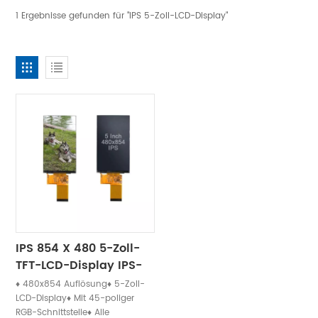
1 Ergebnisse gefunden für "IPS 5-Zoll-LCD-Display"
IPS 854 X 480 5-Zoll-
TFT-LCD-Display IPS-
Panel
♦ 480x854 Auflösung♦ 5-Zoll-
LCD-Display♦ Mit 45-poliger
RGB-Schnittstelle♦ Alle