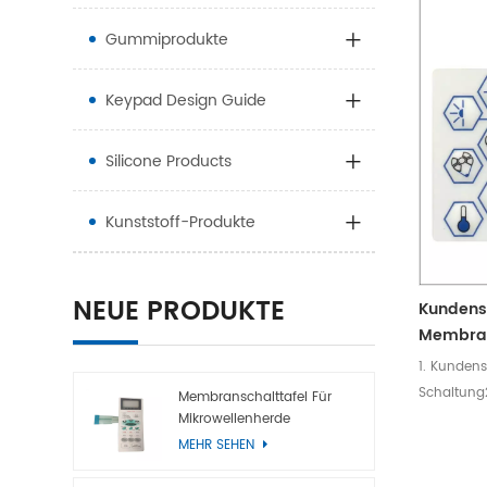
Gummiprodukte
Keypad Design Guide
Silicone Products
Kunststoff-Produkte
NEUE PRODUKTE
Kundens
Membrans
Schaltkr
1. Kundens
Schaltung2.
Membranschalttafel Für
Mikrowellenherde
eingebette
MEHR SEHEN
Sensoren3
Anforder