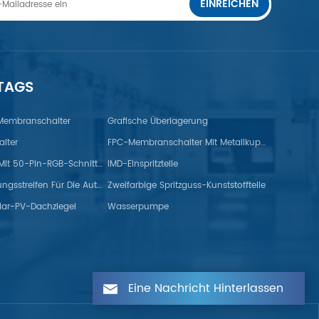
EINREICHEN
 TAGS
 Membranschalter
Grafische Überlagerung
lter
FPC-Membranschalter Mit Metallkuppel
TFT-Monitor Mit 50-Pin-RGB-Schnittstelle
IMD-Einspritzteile
Gummidichtungsstreifen Für Die Automobilindustrie
Zweifarbige Spritzguss-Kunststoffteile
lar-PV-Dachziegel
Wasserpumpe
Eine Nachricht Hinterlassen