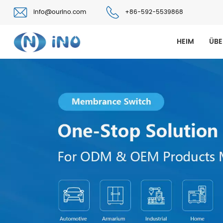
info@ourino.com
+86-592-5539868
HEIM
ÜBE