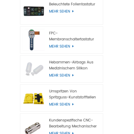
Schutzdesi
Beleuchtete Folientastatur
ESD-Desig
MEHR SEHEN
Printing A
ITO-Film5.
Hintergru
FPC-
Hintergru
Membranschaltertastatur
Mit Metallkuppel
Hintergrun
MEHR SEHEN
oder LGP)
Glasfaser
Hebammen-Airbags Aus
Medizinischem Silikon
MEHR SEHEN
Umspritzen Von
Spritzguss-Kunststoffteilen
MEHR SEHEN
Kundenspezifische CNC-
Bearbeitung Mechanischer
Titanteile
MEHR SEHEN