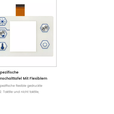
pezifische
chalttafel Mit Flexiblem
eis
pezifische flexible gedruckte
 Taktile und nicht taktile,
te LEDs, Widerstände und
. Kann den wasserdichten
ungen des Kunden und dem UV-