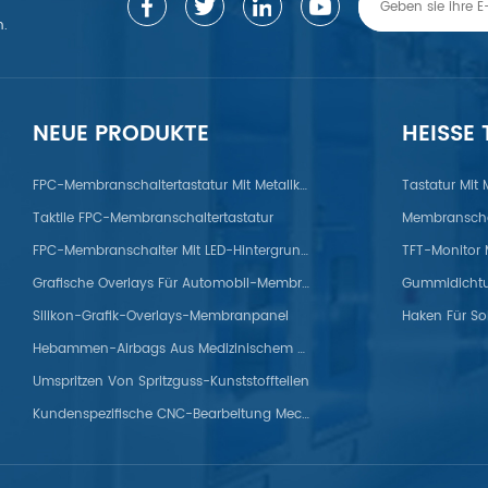
n.
NEUE PRODUKTE
HEISSE
gierung/Zink/Titan/ABS/PP/PET/PC/PS/Nylon/POM/PVC/PMMA/PEEK
FPC-Membranschaltertastatur Mit Metallkuppel
Tastatur Mit
Taktile FPC-Membranschaltertastatur
Membranscha
FPC-Membranschalter Mit LED-Hintergrundbeleuchtung
Grafische Overlays Für Automobil-Membranpanels
Silikon-Grafik-Overlays-Membranpanel
Haken Für So
Hebammen-Airbags Aus Medizinischem Silikon
Umspritzen Von Spritzguss-Kunststoffteilen
Kundenspezifische CNC-Bearbeitung Mechanischer Titanteile