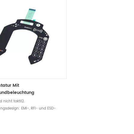
statur Mit
rundbeleuchtung
d nicht taktil2.
ngsdesign: EMI-, RFI- und ESD-
ng (Silberabschirmung,
ffabschirmung, ITO-Abschirmung)3.
te LEDs, Widerstände und