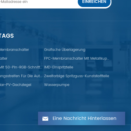
EINREICHEN
 TAGS
 Membranschalter
Grafische Überlagerung
lter
FPC-Membranschalter Mit Metallkuppel
TFT-Monitor Mit 50-Pin-RGB-Schnittstelle
IMD-Einspritzteile
Gummidichtungsstreifen Für Die Automobilindustrie
Zweifarbige Spritzguss-Kunststoffteile
lar-PV-Dachziegel
Wasserpumpe
Eine Nachricht Hinterlassen