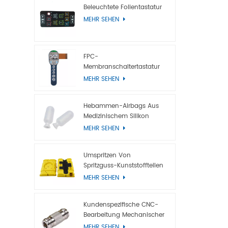
Sensoren4
Beleuchtete Folientastatur
Anforder
MEHR SEHEN
Schutzdes
Elektrolu
EL-Hinter
FPC-
Hintergrun
Membranschaltertastatur
Mit Metallkuppel
Film (LGF
MEHR SEHEN
Glasfaser
Antistati
Hebammen-Airbags Aus
Aluminiumf
Medizinischem Silikon
antistatis
MEHR SEHEN
Umspritzen Von
Spritzguss-Kunststoffteilen
MEHR SEHEN
Kundenspezifische CNC-
Bearbeitung Mechanischer
Titanteile
MEHR SEHEN