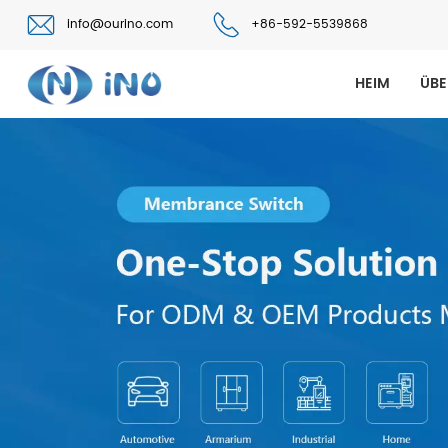
info@ourino.com
+86-592-5539868
HEIM
ÜBE