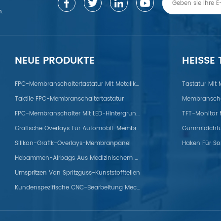
n.
NEUE PRODUKTE
HEISSE
gierung/Zink/Titan/ABS/PP/PET/PC/PS/Nylon/POM/PVC/PMMA/PEEK
FPC-Membranschaltertastatur Mit Metallkuppel
Tastatur Mit
Taktile FPC-Membranschaltertastatur
Membranscha
FPC-Membranschalter Mit LED-Hintergrundbeleuchtung
Grafische Overlays Für Automobil-Membranpanels
Silikon-Grafik-Overlays-Membranpanel
Haken Für So
Hebammen-Airbags Aus Medizinischem Silikon
Umspritzen Von Spritzguss-Kunststoffteilen
Kundenspezifische CNC-Bearbeitung Mechanischer Titanteile