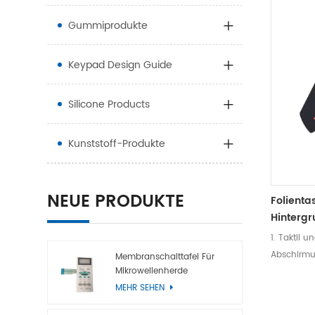
Gummiprodukte
Keypad Design Guide
Silicone Products
Kunststoff-Produkte
NEUE PRODUKTE
Folienta
Hinterg
1. Taktil un
Abschirmu
Membranschalttafel Für
Mikrowellenherde
Abschirmu
MEHR SEHEN
Kohlensto
Eingebette