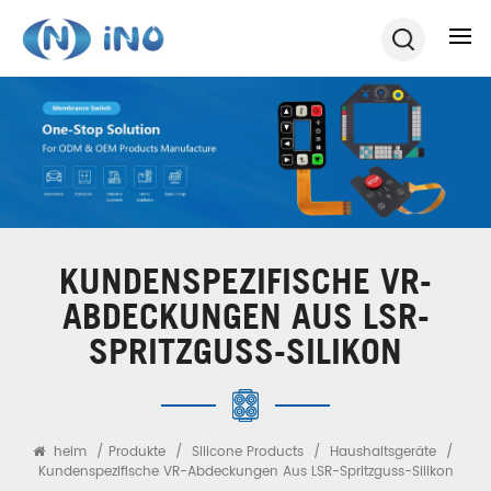
KUNDENSPEZIFISCHE VR-
ABDECKUNGEN AUS LSR-
SPRITZGUSS-SILIKON
heim
/
Produkte
/
Silicone Products
/
Haushaltsgeräte
/
Kundenspezifische VR-Abdeckungen Aus LSR-Spritzguss-Silikon