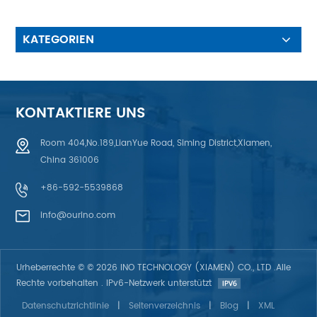
Schaltung4. Kann den
wasserdichten Anforderungen
des Kunden und dem UV-
KATEGORIEN
Schutzdesign entsprechen5.
Glasfaser- und
Elektrolumineszenz-
Hintergrundbeleuchtung, EL-
Hintergrundbeleuchtung, LED-
KONTAKTIERE UNS
Hintergrundbeleuchtungseffekt,
Light Guild Film (LGF oder
Room 404,No.189,LianYue Road, Siming District,Xiamen,
LGP)-Hintergrundbeleuchtung,
China 361006
Glasfaser-
Hintergrundbeleuchtung.6.
+86-592-5539868
ESD-Antistatikdesign:
Verwendung von
info@ourino.com
Aluminiumfolie, Printing AG
oder C-Plasma, antistatischer
ITO-Film
Urheberrechte © © 2026 INO TECHNOLOGY (XIAMEN) CO., LTD .Alle
Rechte vorbehalten . IPv6-Netzwerk unterstützt
Datenschutzrichtlinie
|
Seitenverzeichnis
|
Blog
|
XML