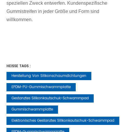
speziellen Zweck entwerfen. Kundenspezifische
Gummistreifen in jeder Größe und Form sind
willkommen.
HEISSE TAGS :
Herstellung Von Silikonschaumdichtungen
EPDM-PU-Gummischwammplatte
Gestanztes Silikonkautschuk-Schwammpad
Gummischwammplatte
Elektronisches Gestanztes Silikonkautschuk-Schwammpad
EPDM-Gummischwammplatte