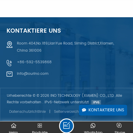
Silikonkautschukunterlage
Schaumplatte
KONTAKTIERE UNS
ERFAHREN SIE
ERFAHREN SIE
Room 404,No.189,LianYue Road, Siming District,Xiamen,
China 361006
MEHR
MEHR
+86-592-5539868
info@ourino.com
Urheberrechte © © 2026 INO TECHNOLOGY (XIAMEN) CO., LTD .Alle
Rechte vorbehalten . IPv6-Netzwerk unterstützt
KONTAKTIERE UNS
Datenschutzrichtlinie
|
Seitenverzeichnis
|
Blog
|
XML
Heim
Produkte
WhatsApp
Skype