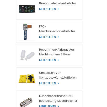
Beleuchtete Folientastatur
MEHR SEHEN
FPC-
Membranschaltertastatur
Mit Metallkuppel
MEHR SEHEN
Hebammen-Airbags Aus
Medizinischem Silikon
MEHR SEHEN
Umspritzen Von
Spritzguss-Kunststoffteilen
MEHR SEHEN
Kundenspezifische CNC-
Bearbeitung Mechanischer
Titanteile
MEHR SEHEN