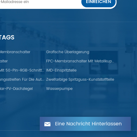
EINREICHEN
 TAGS
 Membranschalter
Grafische Überlagerung
lter
FPC-Membranschalter Mit Metallkuppel
TFT-Monitor Mit 50-Pin-RGB-Schnittstelle
IMD-Einspritzteile
Gummidichtungsstreifen Für Die Automobilindustrie
Zweifarbige Spritzguss-Kunststoffteile
lar-PV-Dachziegel
Wasserpumpe
Eine Nachricht Hinterlassen