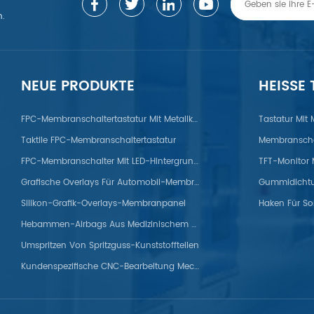
n.
NEUE PRODUKTE
HEISSE
gierung/Zink/Titan/ABS/PP/PET/PC/PS/Nylon/POM/PVC/PMMA/PEEK
FPC-Membranschaltertastatur Mit Metallkuppel
Tastatur Mit
Taktile FPC-Membranschaltertastatur
Membranscha
FPC-Membranschalter Mit LED-Hintergrundbeleuchtung
Grafische Overlays Für Automobil-Membranpanels
Silikon-Grafik-Overlays-Membranpanel
Haken Für So
Hebammen-Airbags Aus Medizinischem Silikon
Umspritzen Von Spritzguss-Kunststoffteilen
Kundenspezifische CNC-Bearbeitung Mechanischer Titanteile