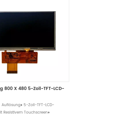
g 800 X 480 5-Zoll-TFT-LCD-
 Auflösung♦ 5-Zoll-TFT-LCD-
it Resistivem Touchscreen♦
ung: 6 Uhr