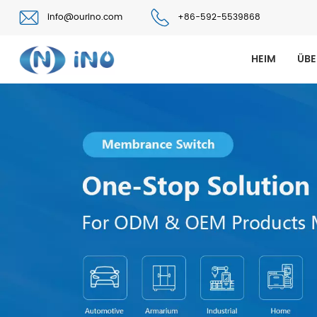
info@ourino.com
+86-592-5539868
HEIM
ÜBE