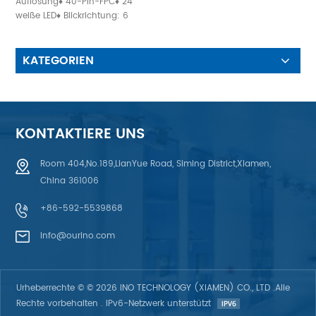
Touchscreen
Auflösung♦ 40-Pin-FPC♦ 24
weiße LED♦ Blickrichtung: 6
Uhr
KATEGORIEN
KONTAKTIERE UNS
Room 404,No.189,LianYue Road, Siming District,Xiamen,
China 361006
+86-592-5539868
info@ourino.com
Urheberrechte © © 2026 INO TECHNOLOGY (XIAMEN) CO., LTD .Alle
Rechte vorbehalten . IPv6-Netzwerk unterstützt