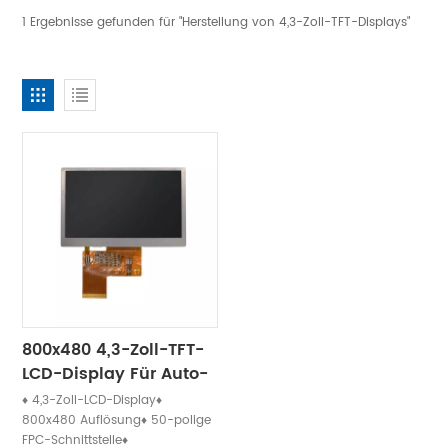
1 Ergebnisse gefunden für "Herstellung von 4,3-Zoll-TFT-Displays"
800x480 4,3-Zoll-TFT-
LCD-Display Für Auto-
GPS-Monitormodul
♦ 4,3-Zoll-LCD-Display♦
800x480 Auflösung♦ 50-polige
FPC-Schnittstelle♦