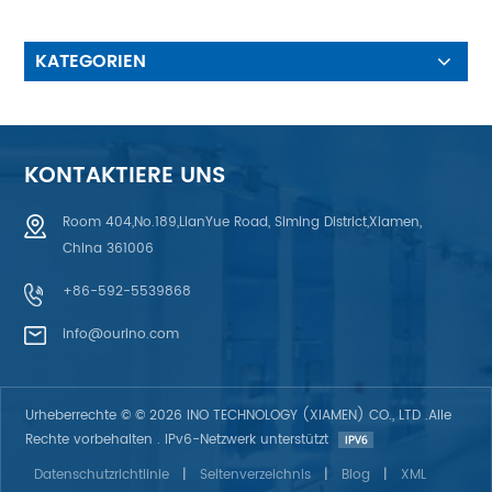
Hintergrundbeleuchtung: 12
weiße LED
KATEGORIEN
KONTAKTIERE UNS
Room 404,No.189,LianYue Road, Siming District,Xiamen,
China 361006
+86-592-5539868
info@ourino.com
Urheberrechte © © 2026 INO TECHNOLOGY (XIAMEN) CO., LTD .Alle
Rechte vorbehalten . IPv6-Netzwerk unterstützt
Datenschutzrichtlinie
|
Seitenverzeichnis
|
Blog
|
XML