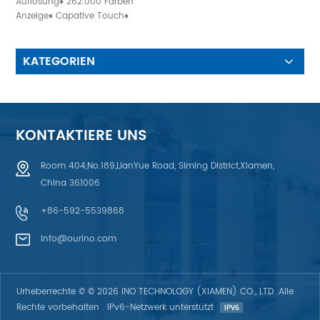
Auflösung♦ 262.000 Farben
Anzeige♦ Capative Touch♦
Quadratisches LCD-Display♦
IPS-Panel
KATEGORIEN
KONTAKTIERE UNS
Room 404,No.189,LianYue Road, Siming District,Xiamen,
China 361006
+86-592-5539868
info@ourino.com
Urheberrechte © © 2026 INO TECHNOLOGY (XIAMEN) CO., LTD .Alle
Rechte vorbehalten . IPv6-Netzwerk unterstützt